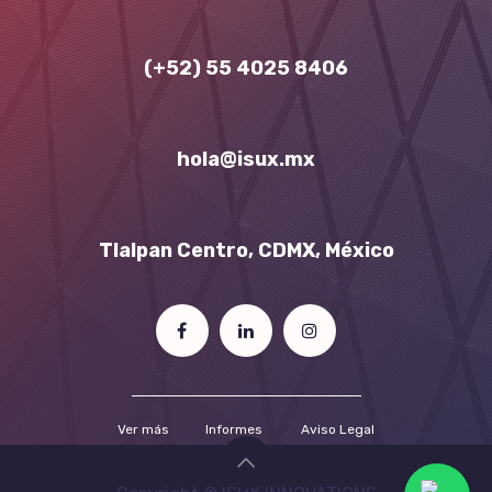
(+52) 55 4025 8406
hola​
@
isux.mx
Tlalpan Centro, CDMX, México
Ver más
​​​In​​​​form​​es​
​Av​​iso L​​​​egal​